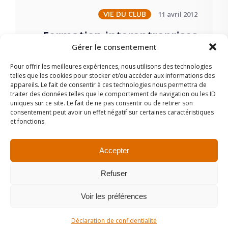
11 avril 2012
VIE DU CLUB
Formation interentreprises
Gérer le consentement
sur les listes de résultats
sous Flora
Pour offrir les meilleures expériences, nous utilisons des technologies
telles que les cookies pour stocker et/ou accéder aux informations des
appareils. Le fait de consentir à ces technologies nous permettra de
traiter des données telles que le comportement de navigation ou les ID
uniques sur ce site. Le fait de ne pas consentir ou de retirer son
consentement peut avoir un effet négatif sur certaines caractéristiques
et fonctions.
Accepter
Refuser
Copyright © 2024 Club2e.
Voir les préférences
Déclaration de confidentialité (UE)
Politique de cookie (UE)
Déclaration de confidentialité