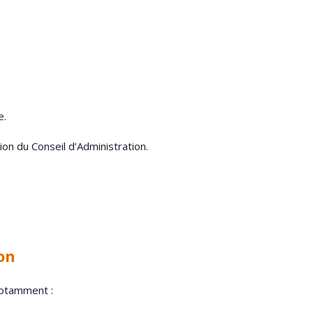
e.
ion du Conseil d’Administration.
on
notamment :