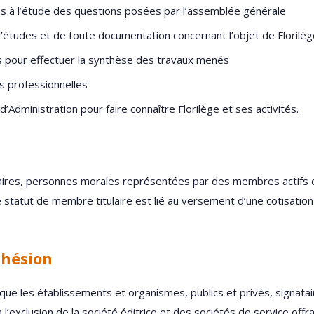
es à l’étude des questions posées par l’assemblée générale
’études et de toute documentation concernant l’objet de Florilèg
es pour effectuer la synthèse des travaux menés
ns professionnelles
d’Administration pour faire connaître Florilège et ses activités.
aires, personnes morales représentées par des membres actifs 
e statut de membre titulaire est lié au versement d’une cotisation
dhésion
e les établissements et organismes, publics et privés, signataire
, à l’exclusion de la société éditrice et des sociétés de service of