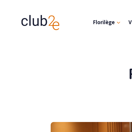
Florilège
V